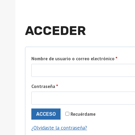
ACCEDER
O
Nombre de usuario o correo electrónico
*
b
l
O
Contraseña
*
i
b
g
l
a
Recuérdame
ACCESO
i
t
¿Olvidaste la contraseña?
g
o