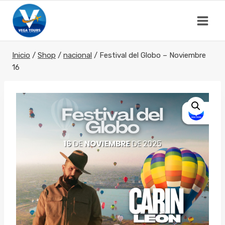
Saltar
al
contenido
Inicio
/
Shop
/
nacional
/
Festival del Globo – Noviembre
16