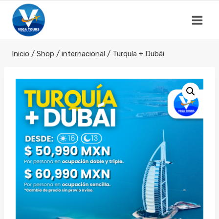
Saltar
al
contenido
Inicio
/
Shop
/
internacional
/
Turquía + Dubái